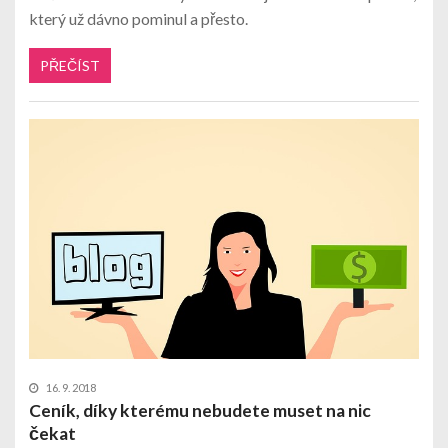
který už dávno pominul a přesto.
PŘEČÍST
16. 9. 2018
Ceník, díky kterému nebudete muset na nic
čekat