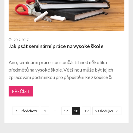
20. 9. 2017
Jak psát seminární práce na vysoké škole
Ano, seminární práce jsou součástí hned několika
předmětů na vysoké škole. Většinou může být jejich
zpracování podmínkou pro připuštění ke zkoušce či
PŘEČÍST
S
t
…
Předchozí
1
17
18
19
Následující
r
á