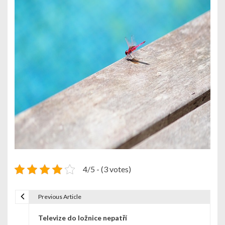
4/5 - (3 votes)
Previous Article
N
Televize do ložnice nepatří
a