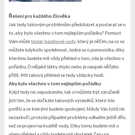
Řešení pro každého člověka
Jak tedy takovým problémům předcházet a postarat se o
to, aby bylo všechno v tom nejlepším pořádku? Pomoct
Vám může
tester bazénové vody
, který je něčím, na co se
můžete kdykoliv spolehnout. Jedná se o pomocníka, díky
kterému budete mít vždy přehled o tom, zda je všechno v
pořádku, či nějaké látky chybí, nebo je naopak něčeho
příliš. Mít takový přehled se tedy vždycky hodí.
Aby bylo všechno v tom nejlepším pořádku
Když tedy nic nepodceníte, tak si můžete být zaručeně
jistí tím, že se dočkáte takových výsledků, které Vás
potěší a se kterými budete spokojeni. Nikdy Vás totiž nic
nezaskočí, protože případné problémy odhalíte ještě dřív,
než se projeví na kvalitě vody. Díky tomu budete mít o
všem přehled a vždy budete mít dostatek času na