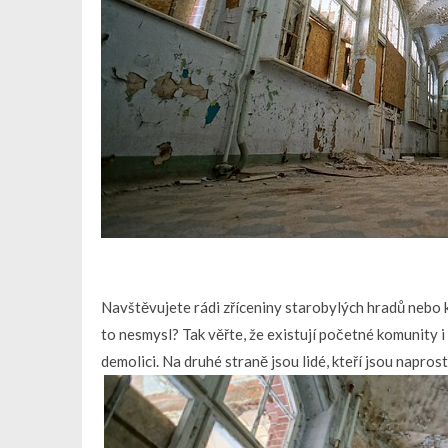
Navštěvujete rádi zříceniny starobylých hradů nebo kl
to nesmysl? Tak věřte, že existují početné komunity i z
demolici. Na druhé straně jsou lidé, kteří jsou napros