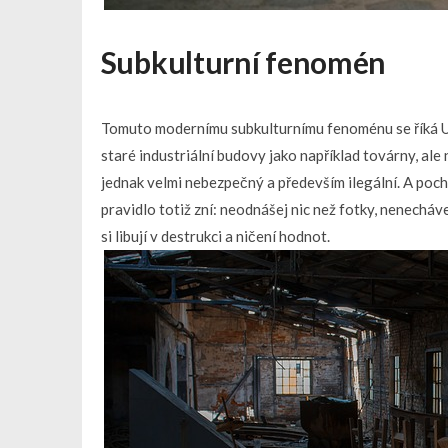
Subkulturní fenomén
Tomuto modernímu subkulturnímu fenoménu se říká Ur
staré industriální budovy jako například továrny, al
jednak velmi nebezpečný a především ilegální. A po
pravidlo totiž zní: neodnášej nic než fotky, nenecháve
si libují v destrukci a ničení hodnot.