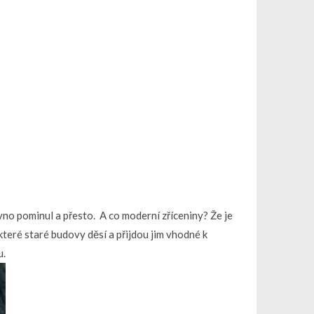
vno pominul a přesto. A co moderní zříceniny? Že je
 které staré budovy děsí a přijdou jim vhodné k
u.