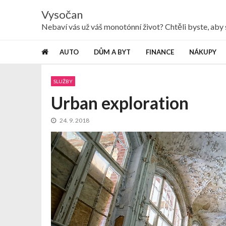
Skip
Skip
Vysočan
to
to
navigation
content
Nebaví vás už váš monotónní život? Chtěli byste, ab
AUTO
DŮM A BYT
FINANCE
NÁKUPY
SLUŽBY
Urban exploration
24. 9. 2018