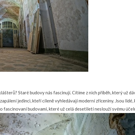
ášterů? Staré budovy nás fascinují. Cítíme z nich příběh, který už dá
apálení jedinci, kteří cíleně vyhledávají moderní zříceniny. Jsou lidé,
to fascinovaní budovami, které už celá desetiletí neslouží svému účel