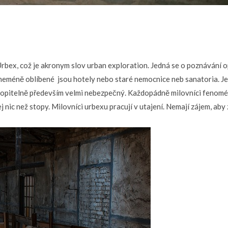
bex, což je akronym slov urban exploration. Jedná se o poznávání o
e neméně oblíbené jsou hotely nebo staré nemocnice neb sanatoria. J
chopitelně především velmi nebezpečný. Každopádně milovníci fenom
j nic než stopy. Milovníci urbexu pracují v utajení. Nemají zájem, aby 