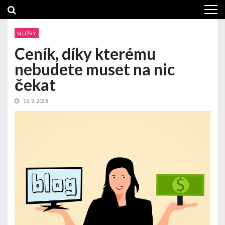
Skip
Skip
to
to
navigation
content
SLUŽBY
Ceník, díky kterému
nebudete muset na nic
čekat
16. 9. 2018