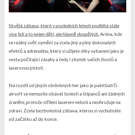
Skvělá zábava, které v posledních letech podléhá stále
více lidí a to nejen dětí, ale hlavně dospělých.
Aréna, kde
se reálný svět vymění za zcela jiný a plný dokonalých
efektů a adrenalinu, který si užijete díky vybavení jako je
vesta počítající zásahy a tedy i zbytek vašich životů a
laserovou pistoli.
Na rozdíl od jiných obdobných her jako je paintball či
airsoft se nemusíte obávat bolesti a štípanců ani žádných
zranění, protože střílení laserem nebolí a neohrožuje na
zdraví. Zcela bezbolestná zábava, kterou si vychutnáte
od začátku až do konce.