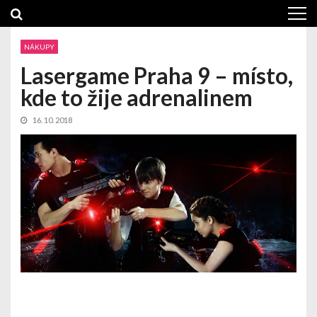
Skip
Skip
to
to
navigation
content
NÁKUPY
Lasergame Praha 9 – místo,
kde to žije adrenalinem
16. 10. 2018