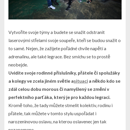
Vytvoříte svoje týmy a budete se snažit odstranit
laserovými střelami svoje soupeře, kteří se budou snažit o
to samé. Nejen, že zažijete pořádné chvíle napětí a
adrenalinu, ale také legrace. Bez smíchu se to prostě
neobejde.
Uvidíte svoje rodinné příslušníky, přátele či spolužáky
a kolegy ve zcela jiném světle a
situaci
a někdo kdo se
zdál celou dobu morous či namyšlený se změní v
perfektního parťáka, který je pro každou legraci.
Kromě toho, že tady můžete stmelit kolektiv, rodinu i
přátele, tak můžete v tomto stylu uspořádat i
narozeninovou oslavu, na kterou oslavenec jen tak
nezapomene.