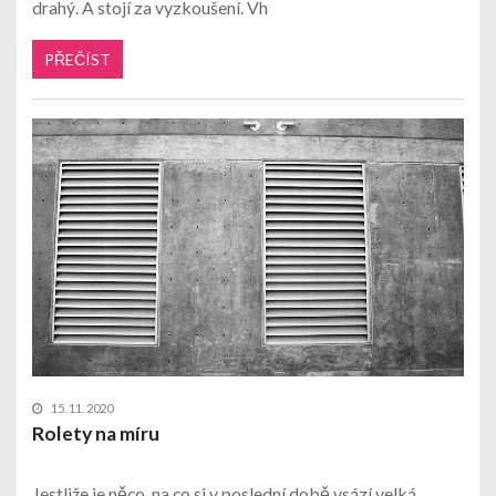
drahý. A stojí za vyzkoušení. Vh
PŘEČÍST
15. 11. 2020
Rolety na míru
Jestliže je něco, na co si v poslední době vsází velká