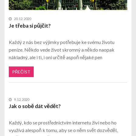
20. 12. 2020
Je třeba si půjčit?
Každý z nás bez výjimky potřebuje ke svému životu
peníze. Někdo vede život skromný a někdo naopak
nákladný, ale i ti, i oni určitě aspoň nějaké pen
PŘEČÍST
9. 12. 2020
Jak o sobě dát vědět?
Každý, kdo se prostřednictvím internetu živí nebo ho
využívá alespoň k tomu, aby se o něm svět dozvěděl,