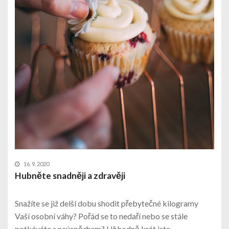
16. 9. 2020
Hubněte snadněji a zdravěji
Snažíte se již delší dobu shodit přebytečné kilogramy
Vaší osobní váhy? Pořád se to nedaří nebo se stále
potkáváte s neúspěchem? Už hodně krát jste