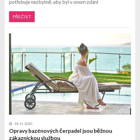
potřebuje nezbytně, aby byl v onom zdánl
PŘEČÍST
18. 11. 2020
Opravy bazénových čerpadel jsou běžnou
zákaznickou službou