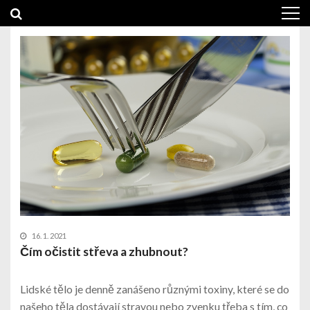
Skip
Skip
to
to
navigation
content
16. 1. 2021
Čím očistit střeva a zhubnout?
Lidské tělo je denně zanášeno různými toxiny, které se do
našeho těla dostávají stravou nebo zvenku třeba s tím, co