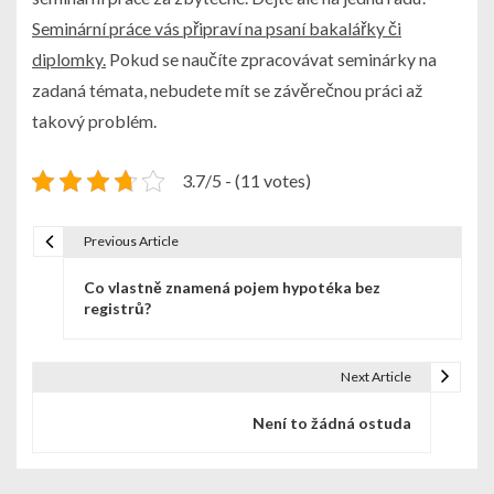
Seminární práce vás připraví na psaní bakalářky či
diplomky.
Pokud se naučíte zpracovávat seminárky na
zadaná témata, nebudete mít se závěrečnou práci až
takový problém.
3.7/5 - (11 votes)
Previous Article
N
Co vlastně znamená pojem hypotéka bez
a
registrů?
v
i
Next Article
g
Není to žádná ostuda
a