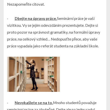
Nezapomeňte citovat.
·
Dbejte na úpravu práce.
Seminární práce je vaší
vizitkou. Vy se jejím odevzdáním prezentujete. Dejte si
proto pozor na správnost gramatiky, na formální úpravy
práce, na celkový vzhled… Nedopusťte přece, aby vaše
práce vypadala jako referát studenta na základní škole.
·
Nevykašlete se na to.
Mnoho studentů považuje
seminární práce za zbytečné. Dejte ale na jednu radu!