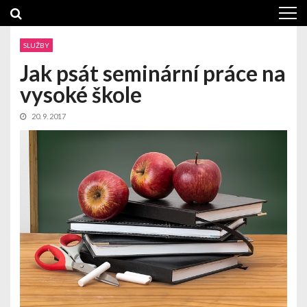
Skip
Skip
to
to
navigation
content
SLUŽBY
Jak psát seminární práce na
vysoké škole
20. 9. 2017