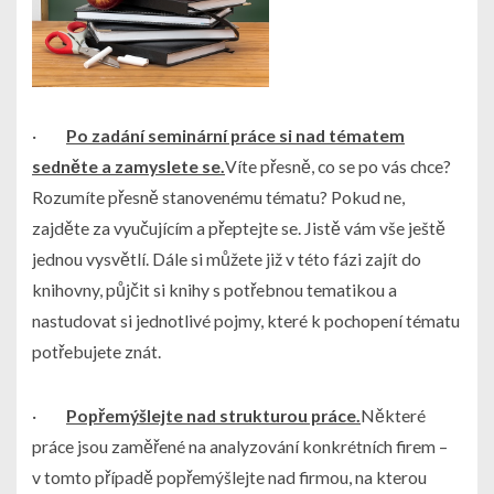
·
Po zadání seminární práce si nad tématem
sedněte a zamyslete se.
Víte přesně, co se po vás chce?
Rozumíte přesně stanovenému tématu? Pokud ne,
zajděte za vyučujícím a přeptejte se. Jistě vám vše ještě
jednou vysvětlí. Dále si můžete již v této fázi zajít do
knihovny, půjčit si knihy s potřebnou tematikou a
nastudovat si jednotlivé pojmy, které k pochopení tématu
potřebujete znát.
·
Popřemýšlejte nad strukturou práce.
Některé
práce jsou zaměřené na analyzování konkrétních firem –
v tomto případě popřemýšlejte nad firmou, na kterou