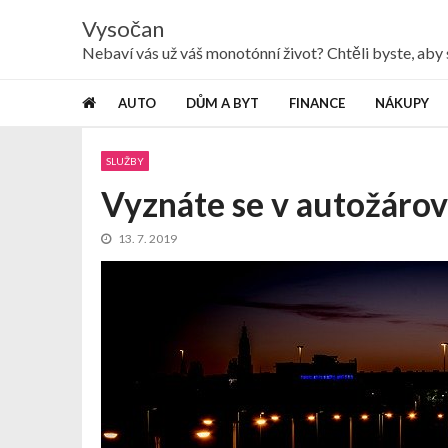
Skip
Skip
Vysočan
to
to
navigation
content
Nebaví vás už váš monotónní život? Chtěli byste, ab
AUTO
DŮM A BYT
FINANCE
NÁKUPY
SLUŽBY
Vyznáte se v autožáro
13. 7. 2019