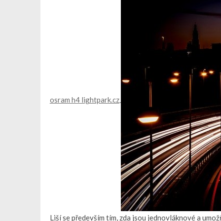
osram h4 lightpark.cz
.
Liší se především tím, zda jsou jednovláknové a umo