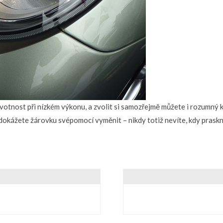
á životnost při nízkém výkonu, a zvolit si samozřejmě můžete i rozum
e dokážete žárovku svépomocí vyměnit – nikdy totiž nevíte, kdy praskn