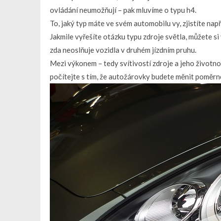
ovládání neumožňují – pak mluvíme o typu h4.
To, jaký typ máte ve svém automobilu vy, zjistíte nap
Jakmile vyřešíte otázku typu zdroje světla, můžete si
zda neoslňuje vozidla v druhém jízdním pruhu.
Mezi výkonem – tedy svítivostí zdroje a jeho životnos
počítejte s tím, že autožárovky budete měnit poměrně