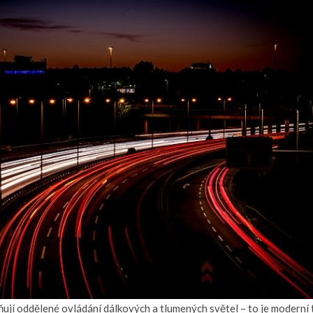
žňují oddělené ovládání dálkových a tlumených světel – to je modern