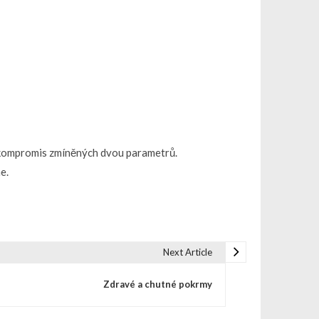
ný kompromis zmíněných dvou parametrů.
e.
Next Article
Zdravé a chutné pokrmy