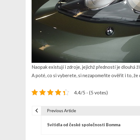
Naopak existují i zdroje, jejichž předností je dlouh
A poté, co si vyberete, si nezapomeňte ověřit i to, ž
4.4/5 - (5 votes)
Previous Article
N
Svítidla od české společnosti Bomma
a