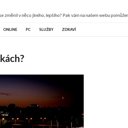
y se změnil v něco jiného, lepšího? Pak vám na našem webu pomůž
ONLINE
PC
SLUŽBY
ZDRAVÍ
vkách?