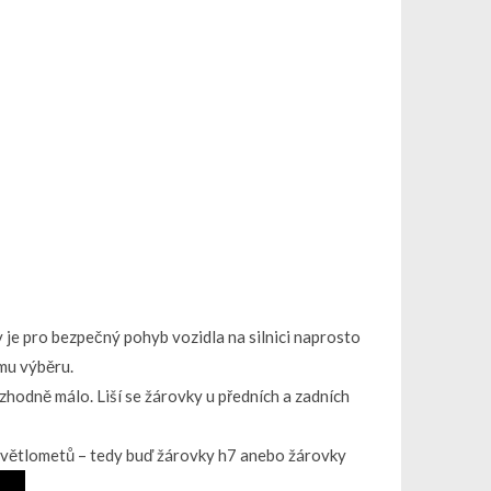
ky je pro bezpečný pohyb vozidla na silnici naprosto
ímu výběru.
zhodně málo. Liší se žárovky u předních a zadních
h světlometů – tedy buď žárovky h7 anebo žárovky