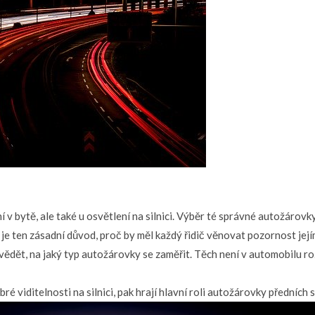
í v bytě, ale také u osvětlení na silnici. Výběr té správné autožárov
 je ten zásadní důvod, proč by měl každý řidič věnovat pozornost jej
 vědět, na jaký typ autožárovky se zaměřit. Těch není v automobilu ro
 viditelnosti na silnici, pak hrají hlavní roli autožárovky předníc