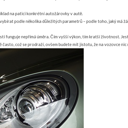
říklad na patici konkrétní autožárovky v autě.
 vybírat podle několika důležitých parametrů – podle toho, jaký má ž
tí funguje nepřímá úměra. Čím vyšší výkon, tím kratší životnost. Jestl
 často, což se prodraží, ovšem budete mít jistotu, že na vozovce nic