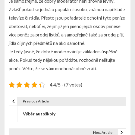
Je samozřejmé, že dobrý moderátor není zrovna levný.
Zvlášť pokud se jedná o populární osobu, známou například z
televize či rádia. Přesto jsou pořadatelé ochotni tyto peníze
obětovat, neboť ví, že jim již jen jméno jejich osoby přinese
více peněz za prodej lístků, a samozřejmě také za prodej pití,
jídla či jiných předmětů na akci samotné.
Je tedy jasné, že dobré moderování je základem úspěšné
akce. Pokud tedy nějakou pořádáte, rozhodně nelitujte
peněz. Věřte, že se vám mnohonásobně vrátí.
4.4/5 - (7 votes)
Previous Article
N
Výběr autoškoly
a
v
Next Article