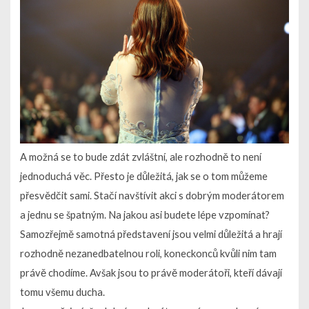
A možná se to bude zdát zvláštní, ale rozhodně to není
jednoduchá věc. Přesto je důležitá, jak se o tom můžeme
přesvědčit sami. Stačí navštívit akci s dobrým moderátorem
a jednu se špatným. Na jakou asi budete lépe vzpomínat?
Samozřejmě samotná představení jsou velmi důležitá a hrají
rozhodně nezanedbatelnou roli, koneckonců kvůli nim tam
právě chodíme. Avšak jsou to právě moderátoři, kteří dávají
tomu všemu ducha.