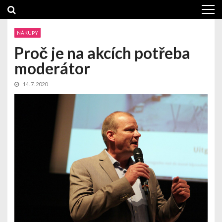
Skip
Skip
to
to
navigation
content
NÁKUPY
Proč je na akcích potřeba
moderátor
14. 7. 2020