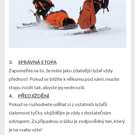
3.
SPRÁVNÁ STOPA
Zapomeňte na to, že máte jako zdatnější lyžař vždy
přednost!
Pokud se blížíte k někomu pod vámi, musíte
stopu zvolit tak, abyste jej neohrozili.
4.
PŘEDJÍŽDĚNÍ
Pokud se rozhodnete udělat si z ostatních lyžařů
slalomové tyčky,
objíždějte je vždy s dostatečným
odstupem
. Za případnou srážku je zodpovědný ten, který
je na svahu výše!