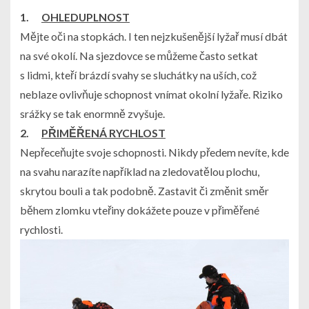
1.
OHLEDUPLNOST
Mějte oči na stopkách.
I ten nejzkušenější lyžař musí dbát
na své okolí.
Na sjezdovce se můžeme často setkat
s lidmi, kteří brázdí svahy se sluchátky na uších, což
neblaze ovlivňuje schopnost vnímat okolní lyžaře. Riziko
srážky se tak enormně zvyšuje.
2.
PŘIMĚŘENÁ RYCHLOST
Nepřeceňujte svoje schopnosti. Nikdy předem nevíte, kde
na svahu narazíte například na zledovatělou plochu,
skrytou bouli a tak podobně.
Zastavit či změnit směr
během zlomku vteřiny dokážete pouze v přiměřené
rychlosti.