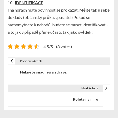
10.
IDENTIFIKACE
I na horách máte povinnost se prokázat.
Mějte tak u sebe
doklady
(občanský průkaz, pas atd.) Pokud se
nachomýtnete k nehodě, budete se muset identifikovat –
a to jak v případě přímé účasti, tak jako svědek!
4.5/5 - (8 votes)
Previous Article
N
Hubněte snadněji a zdravěji
a
v
Next Article
i
Rolety na míru
g
a