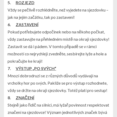
5.
ROZJEZD
Vždy se pečlivě rozhlédněte, než vyjedete na sjezdovku
–
jak na jejím začátku, tak po zastavení!
6.
ZASTAVENÍ
Pokud potřebujete odpočinek nebo na někoho počkat,
vždy zastavujte na přehledném místě na okraji sjezdovky!
Zastavit se dá i pádem. V tomto případě se v rámci
možností co nejrychleji zvedněte, sesbírejte lyže a hole a
pokračujte ke kraji!
7.
VÝSTUP „PO SVÝCH“
Mnozí dobrodruzi se z různých důvodů vydávají na
vrcholky hor po svých. Pakliže se pro výstup rozhodnete,
vždy se držte na okraji sjezdovky
. Totéž platí pro sestup!
8.
ZNAČENÍ
Stejně jako řidič na silnici,
má lyžař povinnost respektovat
značení na sjezdovce
! Význam jednotlivých značek bývá