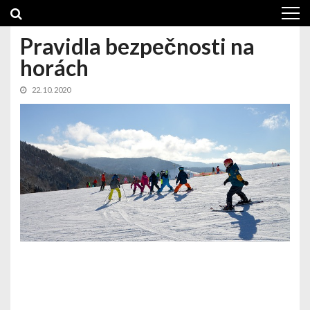
Skip
Skip
to
to
navigation
content
Pravidla bezpečnosti na
horách
22. 10. 2020