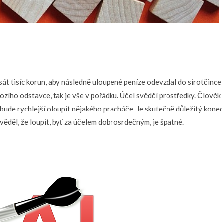
 tisíc korun, aby následně uloupené peníze odevzdal do sirotčince dě
chozího odstavce, tak je vše v pořádku. Účel svědčí prostředky. Člov
bude rychlejší oloupit nějakého pracháče. Je skutečně důležitý konec 
ěděl, že loupit, byť za účelem dobrosrdečným, je špatné.