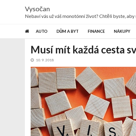
Skip
Skip
Vysočan
to
to
navigation
content
Nebaví vás už váš monotónní život? Chtěli byste, ab
AUTO
DŮM A BYT
FINANCE
NÁKUPY
Musí mít každá cesta sv
10. 9. 2018