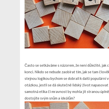
Často se setkáváme s názorem, že není důležité, jak ces
konci. Nikdo se nebude zaobírat tím, jak se tam člověk
stejnou logikou bychom se dobrali k další populární vě
otázkou, jestli se dá skutečně lidský život napasovat
samotná etika či mravnost by mohla jít stranou úplně. N
dostojíte svým snům a ideálům?