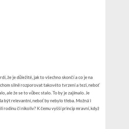
í, že je důležité, jak to všechno skončí a co je na
chom silně rozporovat takovéto tvrzení a tezi, neboť
o, ale že se to vůbec stalo. To by je zajímalo. Je
la být relevantní, neboť by nebylo třeba. Možná i
li rodinu či nikoliv? K čemu vyšší princip mravní, když