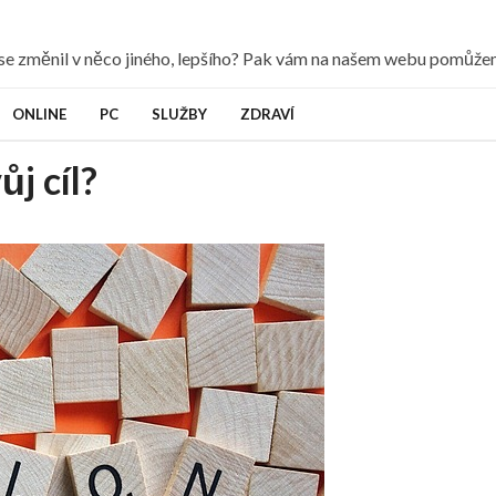
y se změnil v něco jiného, lepšího? Pak vám na našem webu pomůž
ONLINE
PC
SLUŽBY
ZDRAVÍ
ůj cíl?