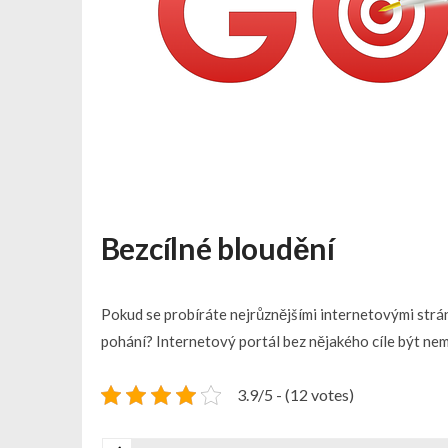
Bezcílné bloudění
Pokud se probíráte nejrůznějšími internetovými stránka
pohání? Internetový portál bez nějakého cíle být ne
3.9/5 - (12 votes)