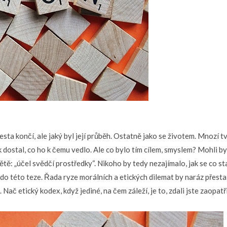
ta končí, ale jaký byl její průběh. Ostatně jako se životem. Mnozí tvrd
 dostal, co ho k čemu vedlo. Ale co bylo tím cílem,
smyslem
? Mohli by
tě: „účel svědčí prostředky“. Nikoho by tedy nezajímalo, jak se co stal
 do této teze. Řada ryze morálních a etických dilemat by naráz přesta
ač etický kodex, když jediné, na čem záleží, je to, zdali jste zaopatři