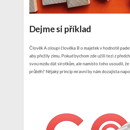
Dejme si příklad
Člověk A oloupí člověka B o majetek v hodnotě padesát
aby přežily zimu. Pokud bychom zde užili tezi z před
svou mzdu dát sirotkům, ale namísto toho usoudil, že 
průběh? Nějaký princip mravní by nám dozajista napov