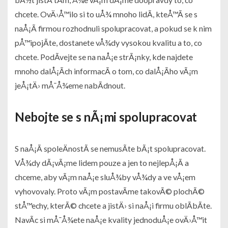
chcete. OvÄ›Å™ilo si to uÅ¾ mnoho lidÃ­, kteÅ™Ã­ se s
naÅ¡Ã­ firmou rozhodnuli spolupracovat, a pokud se k nim
pÅ™ipojÃ­te, dostanete vÅ¾dy vysokou kvalitu a to, co
chcete. PodÃ­vejte se na naÅ¡e strÃ¡nky, kde najdete
mnoho dalÅ¡Ã­ch informacÃ­ o tom, co dalÅ¡Ã­ho vÃ¡m
jeÅ¡tÄ› mÅ¯Å¾eme nabÃ­dnout.
Nebojte se s nÃ¡mi spolupracovat
S naÅ¡Ã­ spoleÄnostÃ­ se nemusÃ­te bÃ¡t spolupracovat.
VÅ¾dy dÃ¡vÃ¡me lidem pouze a jen to nejlepÅ¡Ã­ a
chceme, aby vÃ¡m naÅ¡e sluÅ¾by vÅ¾dy a ve vÅ¡em
vyhovovaly. Proto vÃ¡m postavÃ­me takovÃ© plochÃ©
stÅ™echy, kterÃ© chcete a jistÄ› si naÅ¡i firmu oblÃ­bÃ­te.
NavÃ­c si mÅ¯Å¾ete naÅ¡e kvality jednoduÅ¡e ovÄ›Å™it