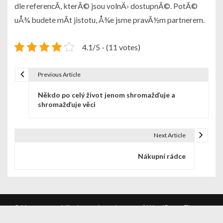
dle referencÃ­, kterÃ© jsou volnÄ› dostupnÃ©. PotÃ©
uÅ¾ budete mÃ­t jistotu, Å¾e jsme pravÃ½m partnerem.
4.1/5 - (11 votes)
Previous Article
N
Někdo po celý život jenom shromažďuje a
a
shromažďuje věci
v
i
Next Article
g
Nákupní rádce
a
c
e
© Vysocan.cz - Všechna práva vyhrazena. | WordPress Theme :
VMagazine Lite