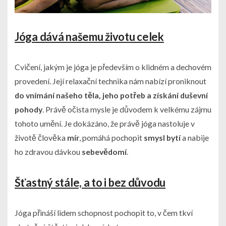
Jóga dává našemu životu celek
Cvičení, jakým je jóga je především o klidném a dechovém
provedení. Její relaxační technika nám nabízí proniknout
do vnímání našeho těla, jeho potřeb a získání duševní
pohody
. Právě očista mysle je důvodem k velkému zájmu
tohoto umění. Je dokázáno, že právě jóga nastoluje v
životě člověka
mír
, pomáhá pochopit
smysl bytí
a nabije
ho zdravou dávkou
sebevědomí
.
Šťastný stále, a to i bez důvodu
Jóga přináší lidem schopnost pochopit to, v čem tkví