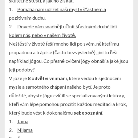
skutečné štěstí, a jak ho získat.
1.
Pomáhá nám udržet naši mysl v šťastném a
pozitivním duchu.
2.
Dovede nám snadněji učinit šťastnými druhé lidi
kolem nás, nebo v našem životě.
Neštěstí v životě řeší mnoho lidí po svém, někteří mu
propadnou a trápí se (často bezvýsledně), jiní to řeší
například jógou. Co přesně cvičení jógy obnáší a jaké jsou
její podoby?
V józe je
8 odvětví vnímání
, které vedou k sjednocení
mysle a samotného chápaní našeho bytí. Je proto
důležité, abyste jógu cvičili se specializovanými lektory,
kteří vám lépe pomohou procítit každou meditaci a krok,
který bude vést k dokonalému
sebepoznání
.
1.
Jama
2.
Nijama