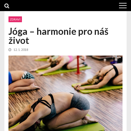
Skip
Skip
to
to
navigation
content
ZDRAVÍ
Jóga – harmonie pro náš
život
12. 1. 2018