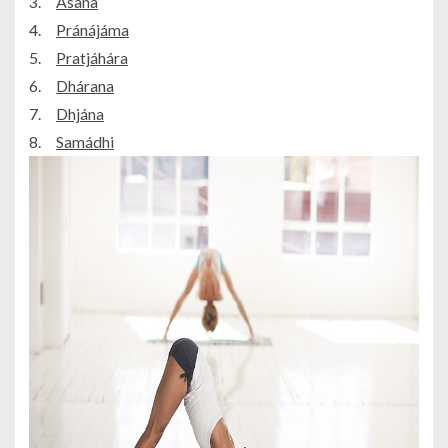
3.
Ásana
4.
Pránájáma
5.
Pratjáhára
6.
Dhárana
7.
Dhjána
8.
Samádhi