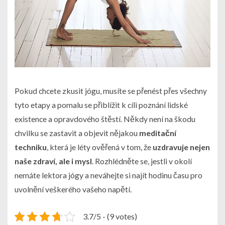
Pokud chcete zkusit jógu, musíte se přenést přes všechny
tyto etapy a pomalu se přiblížit k cíli poznání lidské
existence a opravdového štěstí. Někdy není na škodu
chvilku se zastavit a objevit nějakou
meditační
techniku
, která je léty ověřená v tom, že
uzdravuje nejen
naše zdraví, ale i mysl
. Rozhlédněte se, jestli v okolí
nemáte lektora jógy a neváhejte si najít hodinu času pro
uvolnění veškerého vašeho napětí.
3.7/5 - (9 votes)