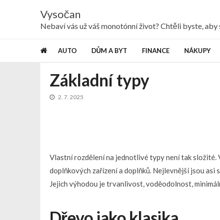
Skip
Skip
Vysočan
to
to
navigation
content
Nebaví vás už váš monotónní život? Chtěli byste, ab
AUTO
DŮM A BYT
FINANCE
NÁKUPY
Základní typy
2. 7. 2025
Vlastní rozdělení na jednotlivé typy není tak složité
doplňkových zařízení a doplňků. Nejlevnější jsou asi
s
Jejich výhodou je trvanlivost, voděodolnost, minimáln
Dřevo jako klasika