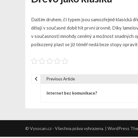
Dalším druhem, či typem jsou samozřejmě klasická dř
dělají v současné době hit první úrovně. Díky lamel
v současnosti mnohdy ceněný a možnost snadných op
poškozený plast se již téměř nedá beze stopy opravit
Previous Article
N
Internet bez komunikace?
a
v
© Vysocan.cz - Všechna práva vyhrazena. | WordPress Th
i