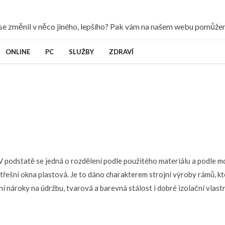
y se změnil v něco jiného, lepšího? Pak vám na našem webu pomůž
ONLINE
PC
SLUŽBY
ZDRAVÍ
. V podstatě se jedná o rozdělení podle použitého materiálu a podle m
třešní okna
plastová. Je to dáno charakterem strojní výroby rámů, kt
í nároky na údržbu, tvarová a barevná stálost i dobré izolační vlastn