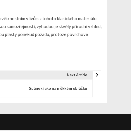
ovětrnostním vlivům z tohoto klasického materiálu
ou samozřejmostí, výhodou je skvělý přírodní vzhled,
sou plasty poněkud pozadu, protože povrchově
Next Article
Spánek jako na měkkém obláčku