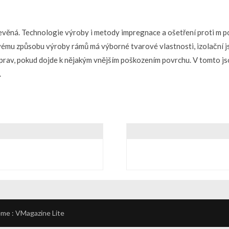
evěná. Technologie výroby i metody impregnace a ošetření proti m p
ovému způsobu výroby rámů má výborné tvarové vlastnosti, izolační js
rav, pokud dojde k nějakým vnějším poškozením povrchu. V tomto j
.
eme :
VMagazine Lite