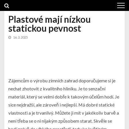
Skip
Skip
to
to
navigation
content
Plastové mají nízkou
statickou pevnost
16. 3. 2025
Zájemcům o výrobu
zimních zahrad
doporučujeme si je
nechat zhotovit z kvalitního hliníku. Je to senzační
materiál, který se velmi dobře k takovým účelům hodí. Je
sice nejdražší, ale zároveň i nejlepší. Má dobré statické
vlastnosti a je trvanlivý. Můžete ji mít v jakékoliv barvě a
není třeba se o ni nijakým způsobem starat. Skvěle se
hodí právě do vlhkého prostředí, tedy ke květinám.