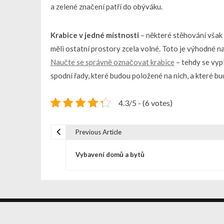
a zelené značení patří do obýváku.
Krabice v jedné místnosti
– některé stěhování však 
měli ostatní prostory zcela volné. Toto je výhodné na
Naučte se správně označovat krabice
– tehdy se vypl
spodní řady, které budou položené na nich, a které bud
4.3/5 - (6 votes)
Previous Article
N
Vybavení domů a bytů
a
v
© Vysocan.cz - Všechna práva vyhrazena. | WordPress Th
i