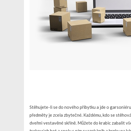
Stěhujete-li se do nového příbytku a jde o garsoniér
předměty je zcela zbytečné. Každému, kdo se stěhování
dveřmi vestavěné skříně. Můžete do krabic zabalit vše
trekových bot a spolu s ním svazek knih a hrnky na ká