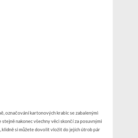
říně, označování kartonových krabic se zabalenými
 že stejně nakonec všechny věci skončí za posuvnými
lidně si můžete dovolit vložit do jejích útrob pár