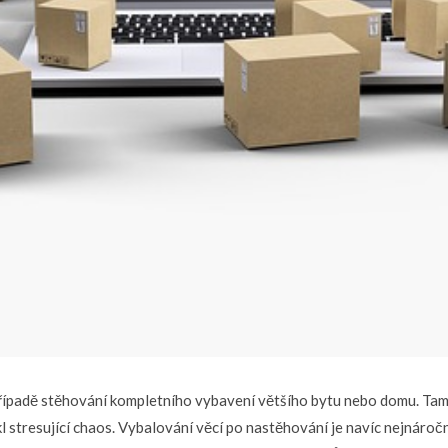
 případě stěhování kompletního vybavení většího bytu nebo domu. Tam 
kl stresující chaos. Vybalování věcí po nastěhování je navíc nejnároč