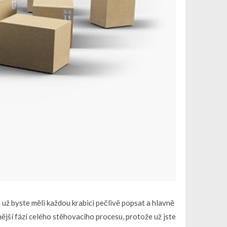
už byste měli každou krabici pečlivě popsat a hlavně
nější fází celého stěhovacího procesu, protože už jste