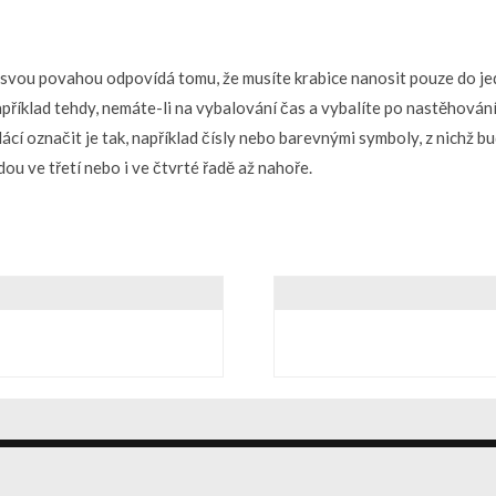
svou povahou odpovídá tomu, že musíte krabice nanosit pouze do jed
příklad tehdy, nemáte-li na vybalování čas a vybalíte po nastěhování 
ácí označit je tak, například čísly nebo barevnými symboly, z nichž b
ou ve třetí nebo i ve čtvrté řadě až nahoře.
eme :
VMagazine Lite