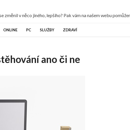
y se změnil v něco jiného, lepšího? Pak vám na našem webu pomůž
ONLINE
PC
SLUŽBY
ZDRAVÍ
stěhování ano či ne