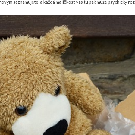
 novým seznamujete, a každá maličkost vás tu pak může psychicky roz