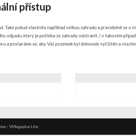
ální přístup
d. Také pokud vlastníte například velkou zahradu a pravidelně se o n
lšího odpadu, který je potřeba ze zahrady odstranit. I v takovém pří
ru a postaráme se, aby Váš pozemek byl dokonale vyčištěn a všeche
eme :
VMagazine Lite