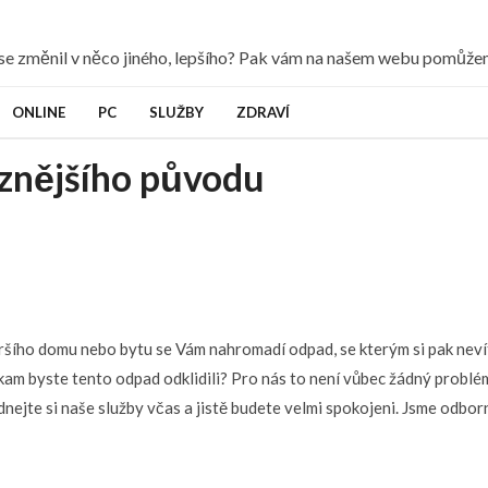
y se změnil v něco jiného, lepšího? Pak vám na našem webu pomůž
ONLINE
PC
SLUŽBY
ZDRAVÍ
znějšího původu
aršího domu nebo bytu se Vám nahromadí odpad, se kterým si pak neví
am byste tento odpad odklidili? Pro nás to není vůbec žádný problé
dnejte si naše služby včas a jistě budete velmi spokojeni. Jsme odbo