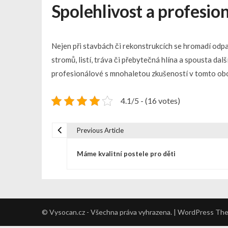
Spolehlivost a profesion
Nejen při stavbách či rekonstrukcích se hromadí odpa
stromů, listí, tráva či přebytečná hlína a spousta da
profesionálové s mnohaletou zkušeností v tomto obo
4.1/5 - (16 votes)
Previous Article
N
Máme kvalitní postele pro děti
a
v
© Vysocan.cz - Všechna práva vyhrazena. | WordPress Th
i