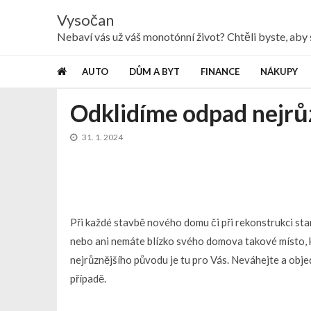
Skip
Skip
Vysočan
to
to
navigation
content
Nebaví vás už váš monotónní život? Chtěli byste, ab
AUTO
DŮM A BYT
FINANCE
NÁKUPY
Odklidíme odpad nejrů
31. 1. 2024
Při každé stavbě nového domu či při rekonstrukci st
nebo ani nemáte blízko svého domova takové místo, k
nejrůznějšího původu je tu pro Vás. Neváhejte a obje
případě.