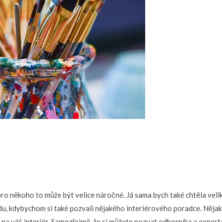
pro někoho to může být velice náročné. Já sama bych také chtěla vel
odu, kdybychom si také pozvali nějakého interiérového poradce. Něja
 na váš interiér. Samozřejmě, že si můžete pozvat odborníka a experta 