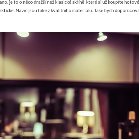
o, je to o něco dražší než klasické skříně, které si už koupíte hotové
raktické. Navíc jsou také z kvalitního materiálu. Také bych doporučova