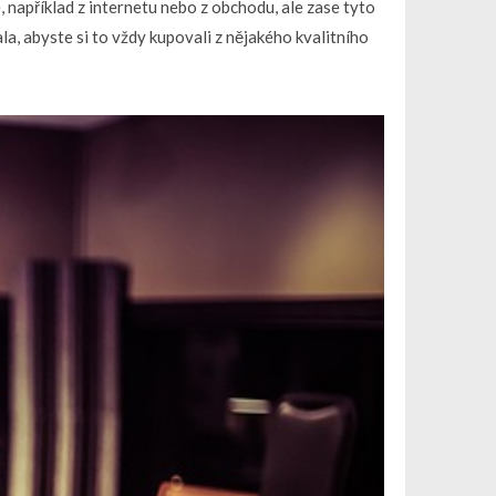
, například z internetu nebo z obchodu, ale zase tyto
la, abyste si to vždy kupovali z nějakého kvalitního