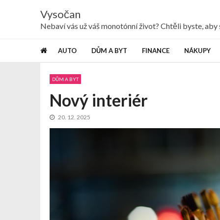
Skip
Skip
Vysočan
to
to
navigation
content
Nebaví vás už váš monotónní život? Chtěli byste, ab
AUTO
DŮM A BYT
FINANCE
NÁKUPY
DŮM A BYT
Nový interiér
20. 12. 2025