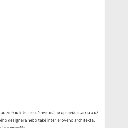
ikou změnu interiéru. Navíc máme opravdu starou a už
kého designéra nebo také interiérového architekta,
i na exteriér.