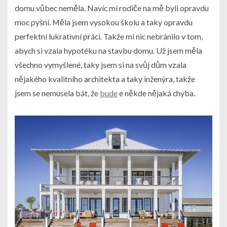
domu vůbec neměla. Navíc mí rodiče na mě byli opravdu
moc pyšní. Měla jsem vysokou školu a taky opravdu
perfektní lukrativní práci.
Takže mi nic nebránilo v tom,
abych si vzala hypotéku na stavbu domu. Už jsem měla
všechno vymyšlené, taky jsem si na svůj dům vzala
nějakého kvalitního architekta a taky inženýra, takže
jsem se nemusela bát, že
bude
e někde nějaká chyba.