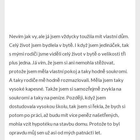
Nevím jak vy, ale já jsem vždycky toužila mít vlastní dům.
Celý život jsem bydlela v bytě. I když jsem jedináček, tak
s mými rodiči jsme viděli celý život v bytě o velikosti tři
plus jedna. Já vím, že jsem si ani nemohla stěžovat,
protože jsem měla vlastní pokoj a taky hodně soukromí.
A taky rodiče mě hodně rozmazlovali. Měla jsem taky
vysoké kapesné. Takže jsem si samozřejmě zvykla na
soukromí a taky na peníze. Později, když jsem
dostudovala vysokou školu, tak jsem si řekla, že bych si
potom po práci, až budu mít více peněz našetřených,
mohla vzít hypotéku na stavbu domu. Protože to byl
opravdu můj sen už asi od mých patnácti let.