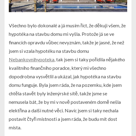
Všechno bylo dokonalé a já musím říct, že děkuji všem, že
hypotéka na stavbu domu mi vyšla. Protože já se ve
financích opravdu vůbec nevyznám, takže je jasné, že než
jsem si vzala hypotéku na stavbu domu
Nebankovnihypoteka
, tak jsem si taky pořídila nějakého
kvalitního finančního poradce, který mi všechno
dopodrobna vysvětlil a ukázal, jak hypotéka na stavbu
domu funguje. Byla jsem ráda, že na pozemku, kde jsem
chtěla stavět byly inženýrské sítě, takže jsme se
nemusela bát, že by mi v nově postaveném domě nešla
elektřina a další nutné věci. Navíc jsem si taky nechala
postavit čtyři místnosti a jsem ráda, že budu mít dost
místa.