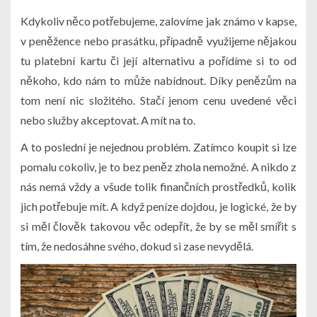
Kdykoliv něco potřebujeme, zalovíme jak známo v kapse,
v peněžence nebo prasátku, případně využijeme nějakou
tu platební kartu či její alternativu a pořídíme si to od
někoho, kdo nám to může nabídnout. Díky penězům na
tom není nic složitého. Stačí jenom cenu uvedené věci
nebo služby akceptovat. A mít na to.
A to poslední je nejednou problém. Zatímco koupit si lze
pomalu cokoliv, je to bez peněz zhola nemožné. A nikdo z
nás nemá vždy a všude tolik finančních prostředků, kolik
jich potřebuje mít. A když peníze dojdou, je logické, že by
si měl člověk takovou věc odepřít, že by se měl smířit s
tím, že nedosáhne svého, dokud si zase nevydělá.