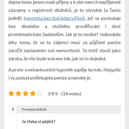
dejme tomu jenom malé příjmy a k nim navrch nepříjemné
záznamy v registrech dlužníků, je tu obvykle (a často
jedině)
hypotéka bez dokládání příjmů
, jež se poskytuje
bez dlouhého a složitého prověřování i dost
problematickým žadatelům. Jak je to možné? Jednoduše
díky tomu, že se tu zájemci musí za půjčené peníze
zaručit zastavením své nemovitosti. Ta totiž slouží jako
záruka, že vše bude vráceno tak, jak se to dojedná.
A proto u nebankovních hypoték uspěje leckdo. Nejspíše
i vy, pokud potřebujete peníze a nemáte je.
3.9/5 - (14 votes)
Previous Article
N
Je třeba si půjčit?
a