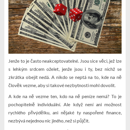
Jenže to je často neakceptovatelné. Jsou sice věci, jež lze
s lehkým srdcem oželet, jenže jsou i ty, bez nichž se
zkrátka obejít nedá. A nikdo se neptá na to, kde na ně
člověk vezme, aby si takové nezbytnosti mohl dovolit.
A kde na ně vezme ten, kdo na ně peníze nemá? To je
pochopitelně individuální. Ale když není ani možnost
rychlého přivýdělku, ani nějaké ty naspořené finance,
nezbývá nejednou nic jiného, než si půjčit.