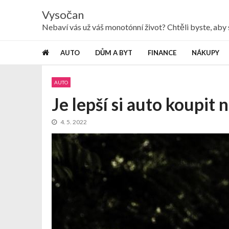
Skip
Skip
Vysočan
to
to
navigation
content
Nebaví vás už váš monotónní život? Chtěli byste, ab
AUTO
DŮM A BYT
FINANCE
NÁKUPY
AUTO
Je lepší si auto koupit n
4. 5. 2022