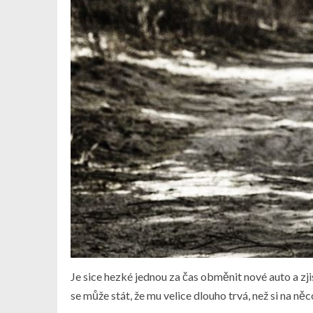
Je sice hezké jednou za čas obměnit nové auto a zji
se může stát, že mu velice dlouho trvá, než si na n