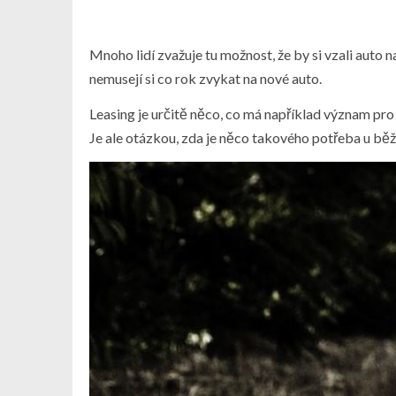
Mnoho lidí zvažuje tu možnost, že by si vzali auto na 
nemusejí si co rok zvykat na nové auto.
Leasing je určitě něco, co má například význam pr
Je ale otázkou, zda je něco takového potřeba u bě