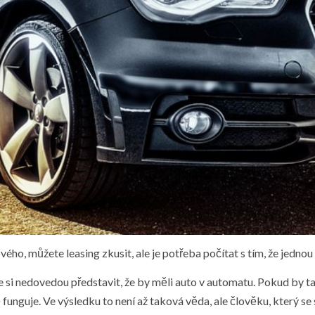
vého, můžete leasing zkusit, ale je potřeba počítat s tím, že jedn
, že si nedovedou představit, že by měli auto v automatu. Pokud by 
ně funguje. Ve výsledku to není až taková věda, ale člověku, který 