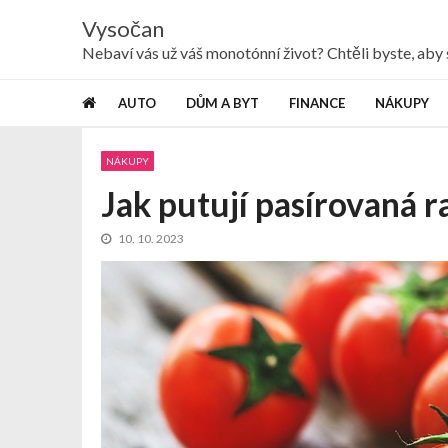
Skip
Skip
Vysočan
to
to
navigation
content
Nebaví vás už váš monotónní život? Chtěli byste, ab
AUTO
DŮM A BYT
FINANCE
NÁKUPY
NÁKUPY
Jak putují pasírovaná r
10. 10. 2023