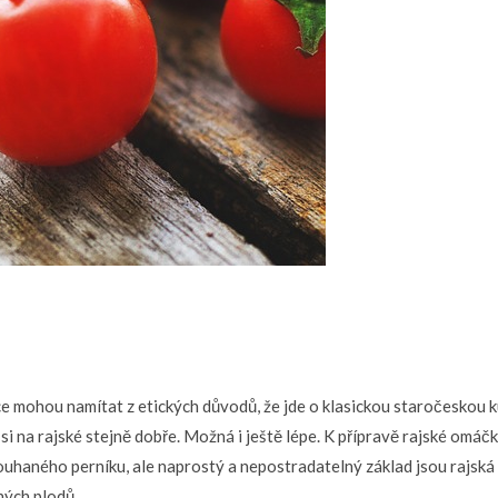
 mohou namítat z etických důvodů, že jde o klasickou staročeskou ku
i na rajské stejně dobře. Možná i ještě lépe.
K přípravě rajské omáčky
ouhaného perníku, ale naprostý a nepostradatelný základ jsou rajská 
ných plodů.