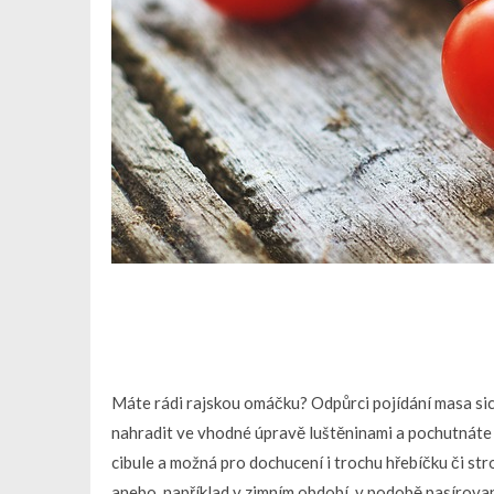
Máte rádi rajskou omáčku? Odpůrci pojídání masa sice
nahradit ve vhodné úpravě luštěninami a pochutnáte s
cibule a možná pro dochucení i trochu hřebíčku či str
anebo, například v zimním období, v podobě pasírova