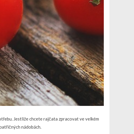
třebu. Jestliže chcete rajčata zpracovat ve velkém
 patřičných nádobách.